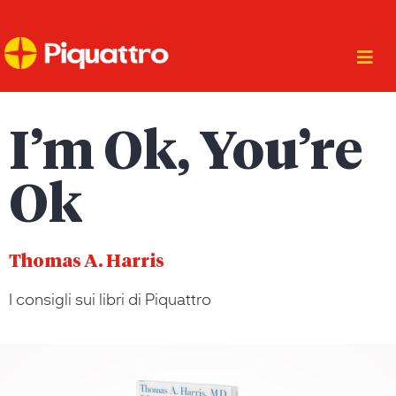
I’m Ok, You’re
Ok
Thomas A. Harris
I consigli sui libri di Piquattro